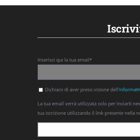
Iscriv
Inserisci qui la tua email*
Dichiaro di aver preso visione dell'
informati
La tua email verrà utilizzata solo per inviarti 
tua iscrizione utilizzando il link presente nella n