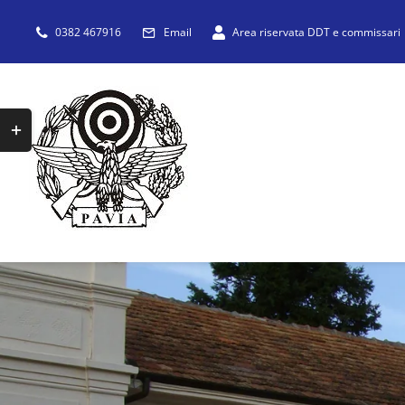
Salta
0382 467916
Email
Area riservata DDT e commissari
al
contenuto
Toggle
area
barra
scorrevole