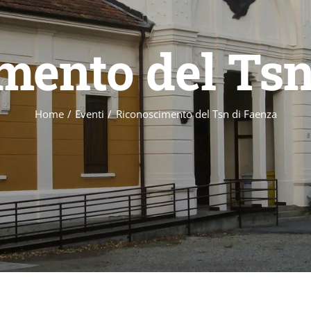
mento del Tsn
Home
Eventi
Riconoscimento del Tsn di Faenza