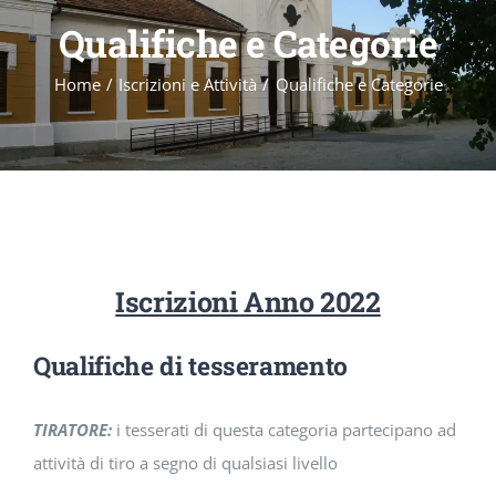
Qualifiche e Categorie
Iscrizioni e Attività
Home
Iscrizioni e Attività
Qualifiche e Categorie
News
Gare
Foto
Iscrizioni Anno 2022
Qualifiche di tesseramento
Aree
TIRATORE:
i tesserati di questa categoria partecipano ad
attività di tiro a segno di qualsiasi livello