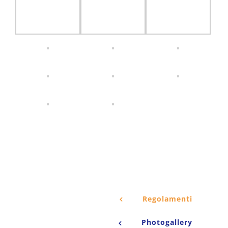
Regolamenti
Photogallery
Memorial Tommy 2017
Chernobyl 2016
Gare Polizia