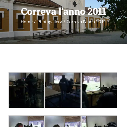
Correva l’anno 2011
Iscrizioni e Attività
Home
Photogallery
Correva l’anno 2011
News
Gare
Foto
Aree